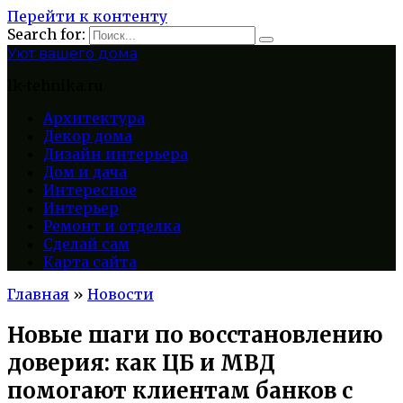
Перейти к контенту
Search for:
Уют вашего дома
lk-tehnika.ru
Архитектура
Декор дома
Дизайн интерьера
Дом и дача
Интересное
Интерьер
Ремонт и отделка
Сделай сам
Карта сайта
Главная
»
Новости
Новые шаги по восстановлению
доверия: как ЦБ и МВД
помогают клиентам банков с