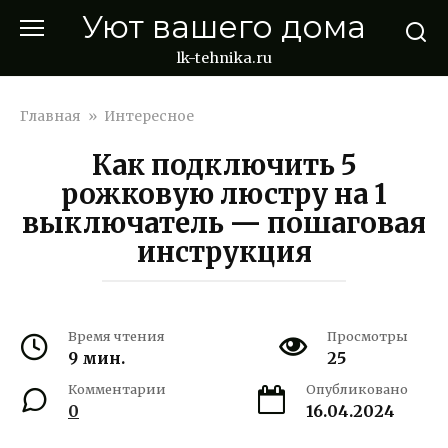
Перейти
Уют вашего дома
к
контенту
lk-tehnika.ru
Главная
»
Интересное
Как подключить 5
рожковую люстру на 1
выключатель — пошаговая
инструкция
Время чтения
Просмотры
9 мин.
25
Комментарии
Опубликовано
0
16.04.2024