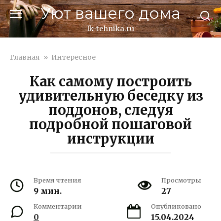
Перейти
Уют вашего дома
к
контенту
lk-tehnika.ru
Главная
»
Интересное
Как самому построить
удивительную беседку из
поддонов, следуя
подробной пошаговой
инструкции
Время чтения
Просмотры
9 мин.
27
Комментарии
Опубликовано
0
15.04.2024