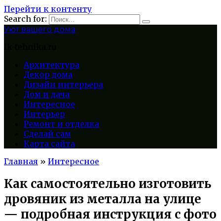
Перейти к контенту
Search for:
Уют вашего дома
lk-tehnika.ru
Архитектура
Декор дома
Дизайн интерьера
Дом и дача
Интересное
Интерьер
Ремонт и отделка
Сделай сам
Карта сайта
Главная
»
Интересное
Как самостоятельно изготовить
дровяник из металла на улице
— подробная инструкция с фото