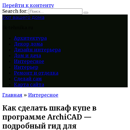
Перейти к контенту
Search for:
Уют вашего дома
lk-tehnika.ru
Архитектура
Декор дома
Дизайн интерьера
Дом и дача
Интересное
Интерьер
Ремонт и отделка
Сделай сам
Карта сайта
Главная
»
Интересное
Как сделать шкаф купе в
программе ArchiCAD —
подробный гид для