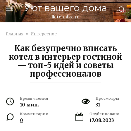
Перейти
Уют вашего дома
к
контенту
lk-tehnika.ru
Главная
»
Интересное
Как безупречно вписать
котел в интерьер гостиной
— топ-5 идей и советы
профессионалов
Время чтения
Просмотры
10 мин.
31
Комментарии
Опубликовано
0
17.08.2023