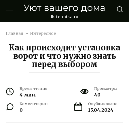
Перейти
Уют вашего дома
к
контенту
lk-tehnika.ru
Главная
»
Интересное
Как происходит установка
ворот и что нужно знать
перед выбором
Время чтения
Просмотры
4 мин.
40
Комментарии
Опубликовано
0
15.04.2024