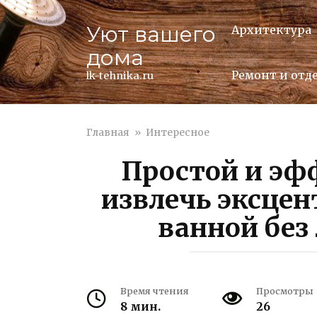
Перейти
к
Уют вашего
Архитектура
контенту
дома
Ремонт и отд
lk-tehnika.ru
Главная
»
Интересное
Простой и эф
извлечь эксцен
ванной без
Время чтения
Просмотры
8 мин.
26