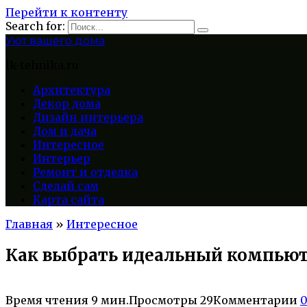
Перейти к контенту
Search for:
Уют вашего дома
lk-tehnika.ru
Архитектура
Декор дома
Дизайн интерьера
Дом и дача
Интересное
Интерьер
Ремонт и отделка
Сделай сам
Карта сайта
Главная
»
Интересное
Как выбрать идеальный компьют
Время чтения
9 мин.
Просмотры
29
Комментарии