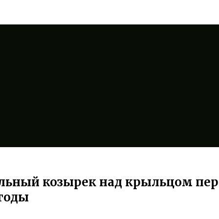
альный козырек над крыльцом пе
огоды