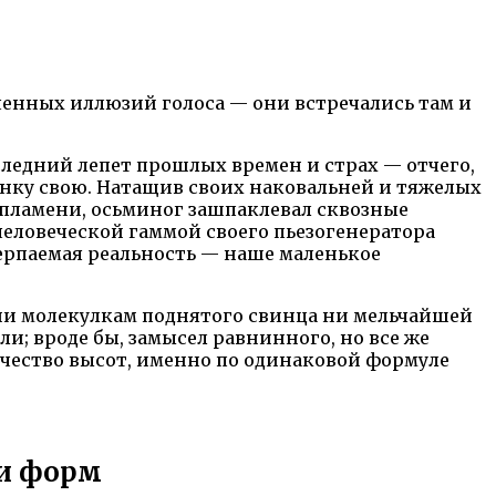
аченных иллюзий голоса — они встречались там и
ледний лепет прошлых времен и страх — отчего,
онку свою. Натащив своих наковальней и тяжелых
пламени, осьминог зашпаклевал сквозные
человеческой гаммой своего пьезогенератора
ерпаемая реальность — наше маленькое
ни молекулкам поднятого свинца ни мельчайшей
; вроде бы, замысел равнинного, но все же
личество высот, именно по одинаковой формуле
 и форм