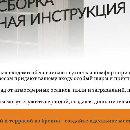
ад входами обеспечивают сухость и комфорт при в
весом придают вашему входу особый шарм и приятн
д от атмосферных осадков, пыли и загрязнений, п
м могут служить верандой, создавая дополнительн
 и террасой из бревна - создайте идеальное мес