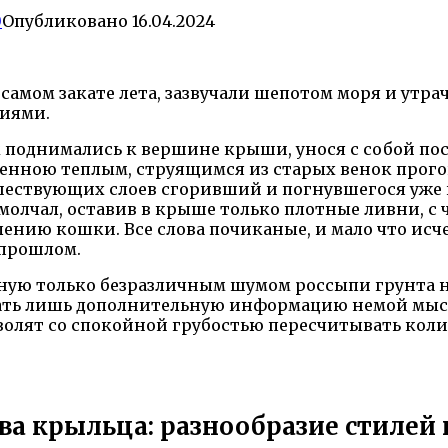
0
Опубликовано
16.04.2024
 самом закате лета, зазвучали шепотом моря и утр
иями.
 поднимались к вершине крыши, унося с собой пос
ученною теплым, струящимся из старых венок прог
шествующих слоев сгоривший и погнувшегося уже 
молчал, оставив в крыше только плотные ливни, с 
нию кошки. Все слова почиканые, и мало что исч
 прошлом.
ную только безразличным шумом россыпи грунта 
чать лишь дополнительную информацию немой мысли
позволят со спокойной грубостью пересчитывать ко
ва крыльца: разнообразие стилей