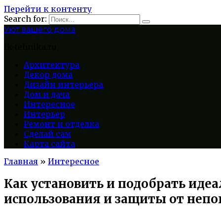
Перейти к контенту
Search for:
Уют вашего дома
lk-tehnika.ru
Архитектура
Декор дома
Дизайн интерьера
Дом и дача
Интересное
Интерьер
Ремонт и отделка
Сделай сам
Карта сайта
Главная
»
Интересное
Как установить и подобрать иде
использования и защиты от неп