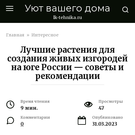
Перейти
Уют вашего дома
к
контенту
lk-tehnika.ru
Главная
»
Интересное
Лучшие растения для
создания живых изгородей
на юге России — советы и
рекомендации
Время чтения
Просмотры
9 мин.
47
Комментарии
Опубликовано
0
31.03.2023