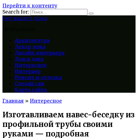
Перейти к контенту
Search for:
Уют вашего дома
lk-tehnika.ru
Архитектура
Декор дома
Дизайн интерьера
Дом и дача
Интересное
Интерьер
Ремонт и отделка
Сделай сам
Карта сайта
Главная
»
Интересное
Изготавливаем навес-беседку из
профильной трубы своими
руками — подробная