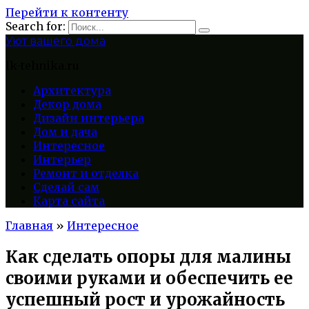
Перейти к контенту
Search for:
Уют вашего дома
lk-tehnika.ru
Архитектура
Декор дома
Дизайн интерьера
Дом и дача
Интересное
Интерьер
Ремонт и отделка
Сделай сам
Карта сайта
Главная
»
Интересное
Как сделать опоры для малины
своими руками и обеспечить ее
успешный рост и урожайность