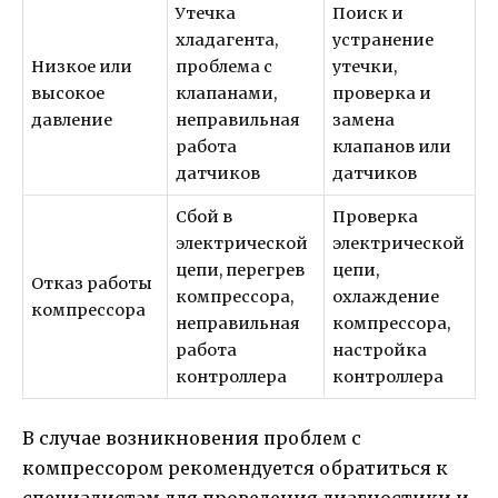
Утечка
Поиск и
хладагента,
устранение
Низкое или
проблема с
утечки,
высокое
клапанами,
проверка и
давление
неправильная
замена
работа
клапанов или
датчиков
датчиков
Сбой в
Проверка
электрической
электрической
цепи, перегрев
цепи,
Отказ работы
компрессора,
охлаждение
компрессора
неправильная
компрессора,
работа
настройка
контроллера
контроллера
В случае возникновения проблем с
компрессором рекомендуется обратиться к