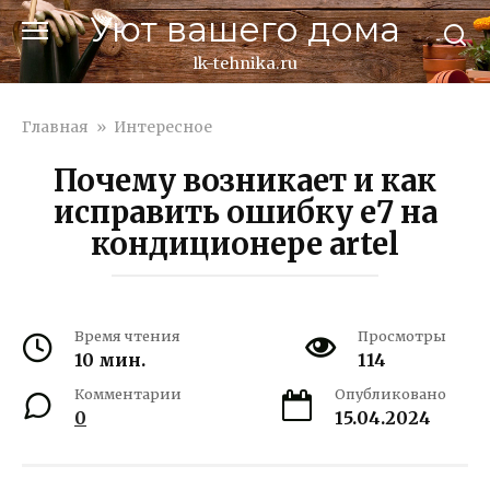
Перейти
Уют вашего дома
к
контенту
lk-tehnika.ru
Главная
»
Интересное
Почему возникает и как
исправить ошибку е7 на
кондиционере artel
Время чтения
Просмотры
10 мин.
114
Комментарии
Опубликовано
0
15.04.2024