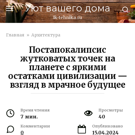
Перейти
Уют вашего дома
к
контенту
lk-tehnika.ru
Главная
»
Архитектура
Постапокалипсис
жутковатых точек на
планете с яркими
остатками цивилизации —
взгляд в мрачное будущее
Время чтения
Просмотры
7 мин.
40
Комментарии
Опубликовано
0
15.04.2024