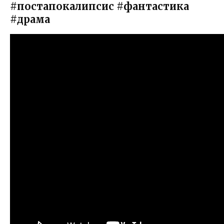
#постапокалипсис #фантастика
#драма