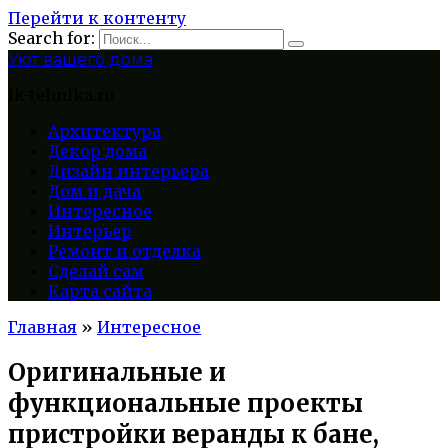
Перейти к контенту
Search for:
Уют вашего дома
lk-tehnika.ru
Архитектура
Декор дома
Дизайн интерьера
Дом и дача
Интересное
Интерьер
Ремонт и отделка
Сделай сам
Карта сайта
Главная
»
Интересное
Оригинальные и
функциональные проекты
пристройки веранды к бане,