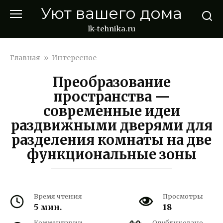
Перейти
Уют вашего дома
к
контенту
lk-tehnika.ru
Главная
»
Интересное
Преобразование
пространства —
современные идеи
раздвижными дверями для
разделения комнаты на две
функциональные зоны
Время чтения
Просмотры
5 мин.
18
Комментарии
Опубликовано