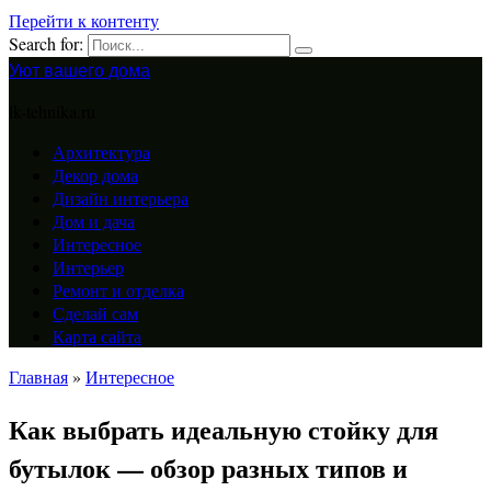
Перейти к контенту
Search for:
Уют вашего дома
lk-tehnika.ru
Архитектура
Декор дома
Дизайн интерьера
Дом и дача
Интересное
Интерьер
Ремонт и отделка
Сделай сам
Карта сайта
Главная
»
Интересное
Как выбрать идеальную стойку для
бутылок — обзор разных типов и