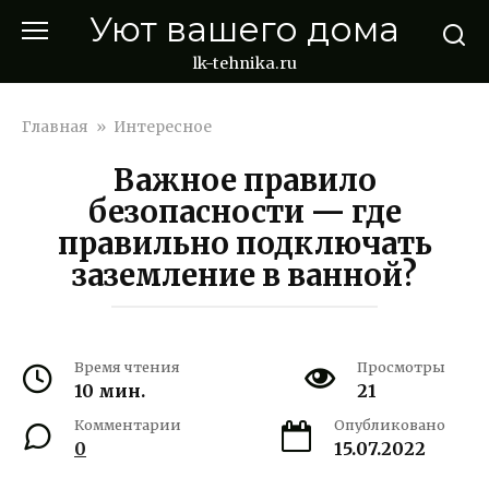
Перейти
Уют вашего дома
к
контенту
lk-tehnika.ru
Главная
»
Интересное
Важное правило
безопасности — где
правильно подключать
заземление в ванной?
Время чтения
Просмотры
10 мин.
21
Комментарии
Опубликовано
0
15.07.2022