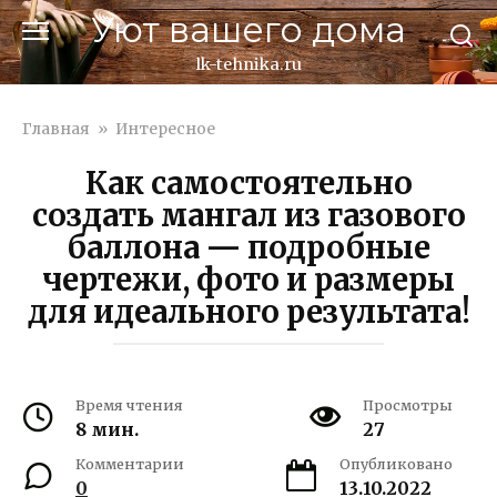
Перейти
Уют вашего дома
к
контенту
lk-tehnika.ru
Главная
»
Интересное
Как самостоятельно
создать мангал из газового
баллона — подробные
чертежи, фото и размеры
для идеального результата!
Время чтения
Просмотры
8 мин.
27
Комментарии
Опубликовано
0
13.10.2022