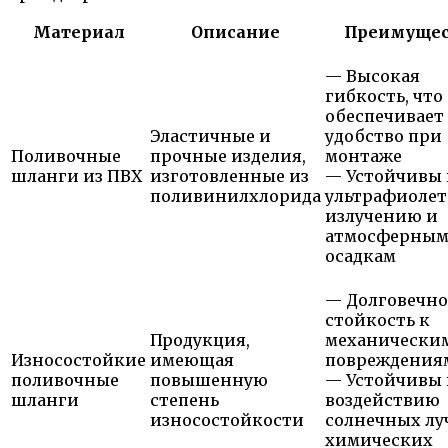
Материал
Описание
Преимущес
— Высокая
гибкость, что
обеспечивает
Эластичные и
удобство при
Поливочные
прочные изделия,
монтаже
шланги из ПВХ
изготовленные из
— Устойчивы 
поливинилхлорида
ультрафиолет
излучению и
атмосферны
осадкам
— Долговечно
стойкость к
Продукция,
механически
Износостойкие
имеющая
повреждения
поливочные
повышенную
— Устойчивы 
шланги
степень
воздействию
износостойкости
солнечных лу
химических