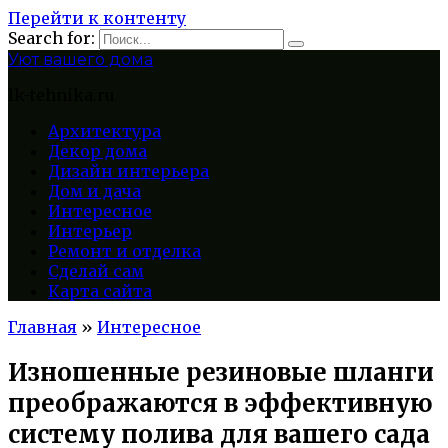
Перейти к контенту
Search for:
Уют вашего дома
lk-tehnika.ru
Архитектура
Декор дома
Дизайн интерьера
Дом и дача
Интересное
Интерьер
Ремонт и отделка
Сделай сам
Карта сайта
Главная
»
Интересное
Изношенные резиновые шланги
преображаются в эффективную
систему полива для вашего сада